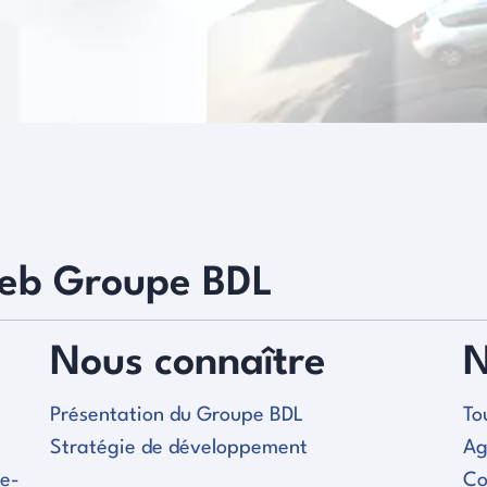
web Groupe BDL
Nous connaître
N
Présentation du Groupe BDL
To
Stratégie de développement
Ag
le-
Co