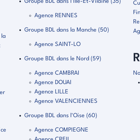
Groupe BDL dans l'Ille-Et-Vilaine (35)
Cu
Fi
Agence RENNES
e
Re
Groupe BDL dans la Manche (50)
Ag
 la
Agence SAINT-LO
t
R
Groupe BDL dans le Nord (59)
Agence CAMBRAI
No
Agence DOUAI
Agence LILLE
er
Agence VALENCIENNES
Groupe BDL dans l'Oise (60)
ice
Agence COMPIEGNE
Agence CREIL