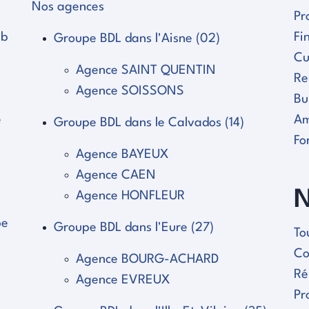
Nos agences
Pr
eb
Fi
Groupe BDL dans l'Aisne (02)
Cu
Agence SAINT QUENTIN
Re
Agence SOISSONS
Bu
e
Am
Groupe BDL dans le Calvados (14)
Fo
Agence BAYEUX
Agence CAEN
N
Agence HONFLEUR
pe
Groupe BDL dans l'Eure (27)
To
Co
Agence BOURG-ACHARD
Ré
Agence EVREUX
Pr