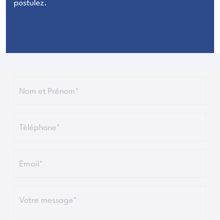
postulez.
Nom et Prénom*
Téléphone*
Email*
Votre message*