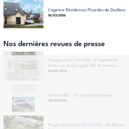
L’agence Résidences Picardes de Doullens
18/03/2016
Nos dernières revues de presse
Inauguration à Fouilloy : 41 logements
livrés, un projet signé BDL Promotion
24/09/2025
Groupe BDL - 35 ans d'expérience
29/05/2024
Projet Ma Maison ECOTONE – Ma Maison