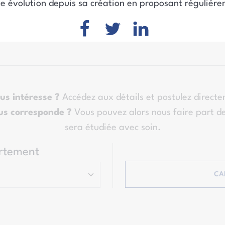
lle évolution depuis sa création en proposant régulièr
us intéresse ?
Accédez aux détails et postulez directe
us corresponde ?
Vous pouvez alors nous faire part de
sera étudiée avec soin.
rtement
CA