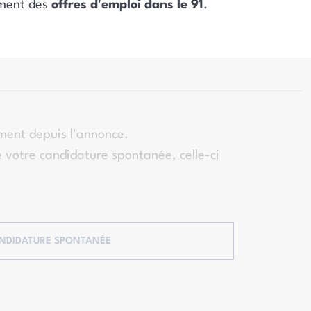
ement des
offres d'emploi dans le 91
.
ment depuis l'annonce.
 votre candidature spontanée, celle-ci
NDIDATURE SPONTANÉE