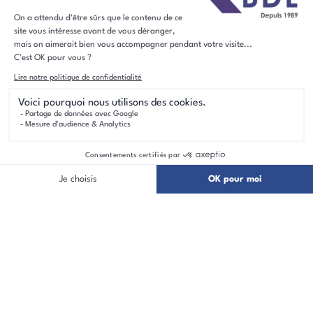
02 32 79 70 90
Yvetot
02 35 56 46 22