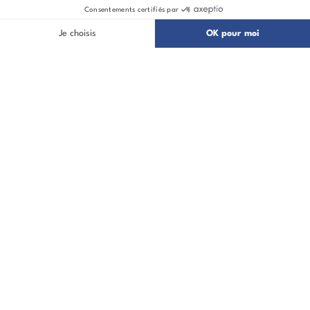
Accès rapide
Nos agences
Blog
Actualités
Offres d'emploi
Presse
Contact
Nos marques
Nous suivre