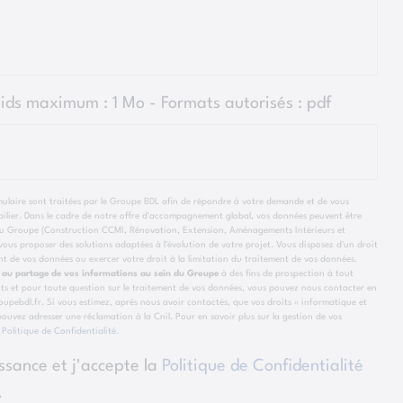
oids maximum : 1 Mo - Formats autorisés :
pdf
rmulaire sont traitées par le Groupe BDL afin de répondre à votre demande et de vous
lier. Dans le cadre de notre offre d'accompagnement global, vos données peuvent être
e du Groupe (Construction CCMI, Rénovation, Extension, Aménagements Intérieurs et
ous proposer des solutions adaptées à l'évolution de votre projet. Vous disposez d'un droit
ent de vos données ou exercer votre droit à la limitation du traitement de vos données.
 au partage de vos informations au sein du Groupe
à des fins de prospection à tout
ts et pour toute question sur le traitement de vos données, vous pouvez nous contacter en
pebdl.fr. Si vous estimez, après nous avoir contactés, que vos droits « informatique et
 pouvez adresser une réclamation à la Cnil. Pour en savoir plus sur la gestion de vos
e
Politique de Confidentialité
.
issance et j'accepte la
Politique de Confidentialité
.