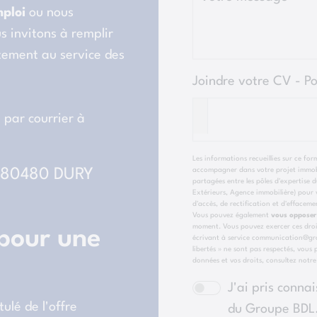
mploi
ou nous
s invitons à remplir
tement au service des
Joindre votre CV - P
par courrier à
Les informations recueillies sur ce fo
accompagner dans votre projet immobi
, 80480 DURY
partagées entre les pôles d'expertis
Extérieurs, Agence immobilière) pour v
d'accès, de rectification et d'effacem
Vous pouvez également
vous opposer
moment. Vous pouvez exercer ces droi
 pour une
écrivant à service communication@grou
libertés » ne sont pas respectés, vous
données et vos droits, consultez notr
J'ai pris conna
ulé de l'offre
du Groupe BDL