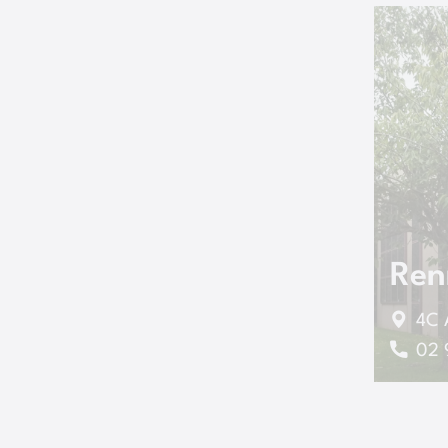
Ren
4C 
02 