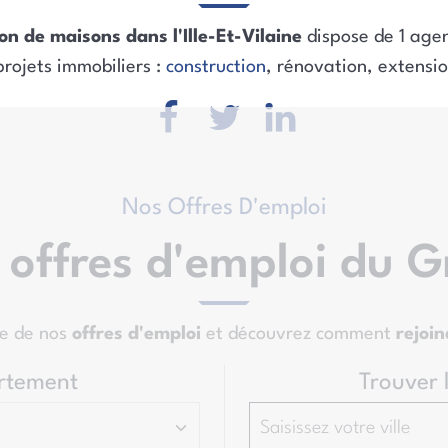
on de maisons dans l'Ille-Et-Vilaine
dispose de 1 agen
rojets immobiliers :
construction
, rénovation, extensi
Nos Offres D'emploi
s offres d'emploi du 
le de nos
offres d'emploi
et découvrez comment
rejoi
rtement
Trouver 