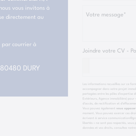
 nous vous invitons à
Votre message*
se directement au
par courrier à
Joindre votre CV - P
, 80480 DURY
Les informations recueillies sur ce fo
accompagner dans votre projet immobi
partagées entre les pôles d'expertis
Extérieurs, Agence immobilière) pour v
d'accès, de rectification et d'effacem
Vous pouvez également
vous opposer
moment. Vous pouvez exercer ces droi
écrivant à service communication@grou
libertés » ne sont pas respectés, vous
données et vos droits, consultez notr