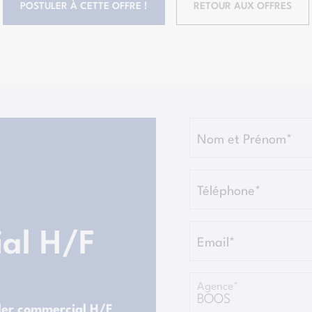
POSTULER À CETTE OFFRE !
RETOUR AUX OFFRES
Nom et Prénom*
Téléphone*
ial H/F
Email*
Agence*
ller commercial H/F