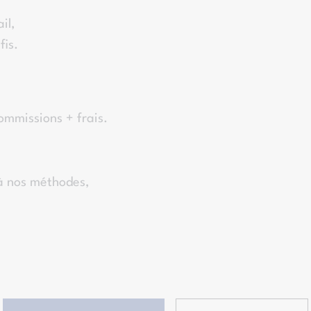
il,
fis.
ommissions + frais.
à nos méthodes,