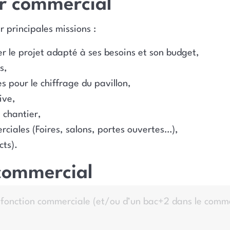
er commercial
 principales missions :
ser le projet adapté à ses besoins et son budget,
s,
s pour le chiffrage du pavillon,
ive,
 chantier,
rciales (Foires, salons, portes ouvertes…),
cts).
 commercial
e fonction commerciale (et/ou d’un bac+2 dans le comm