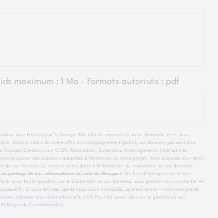
oids maximum : 1 Mo - Formats autorisés :
pdf
rmulaire sont traitées par le Groupe BDL afin de répondre à votre demande et de vous
lier. Dans le cadre de notre offre d'accompagnement global, vos données peuvent être
e du Groupe (Construction CCMI, Rénovation, Extension, Aménagements Intérieurs et
ous proposer des solutions adaptées à l'évolution de votre projet. Vous disposez d'un droit
ent de vos données ou exercer votre droit à la limitation du traitement de vos données.
 au partage de vos informations au sein du Groupe
à des fins de prospection à tout
ts et pour toute question sur le traitement de vos données, vous pouvez nous contacter en
pebdl.fr. Si vous estimez, après nous avoir contactés, que vos droits « informatique et
 pouvez adresser une réclamation à la Cnil. Pour en savoir plus sur la gestion de vos
e
Politique de Confidentialité
.